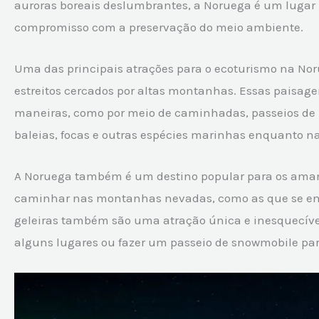
auroras boreais deslumbrantes, a Noruega é um lugar
compromisso com a preservação do meio ambiente.
Uma das principais atrações para o ecoturismo na Noru
estreitos cercados por altas montanhas. Essas paisag
maneiras, como por meio de caminhadas, passeios de b
baleias, focas e outras espécies marinhas enquanto n
A Noruega também é um destino popular para os amante
caminhar nas montanhas nevadas, como as que se enco
geleiras também são uma atração única e inesquecíve
alguns lugares ou fazer um passeio de snowmobile para