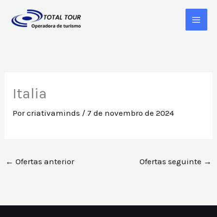
Ir
MAI
para
ME
o
conteúdo
Italia
Por
criativaminds
/
7 de novembro de 2024
←
Ofertas anterior
Ofertas seguinte
→