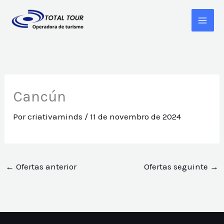
Ir
MAI
para
ME
o
conteúdo
Cancún
Por
criativaminds
/
11 de novembro de 2024
←
Ofertas anterior
Ofertas seguinte
→